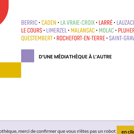
liothèque, merci de confirmer que vous n'êtes pas un robot
en cli