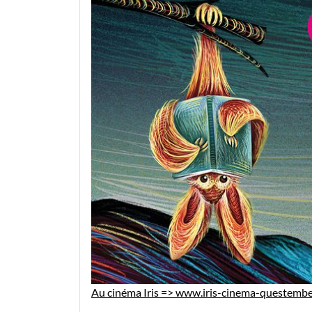
Au cinéma Iris => www.iris-cinema-questemb