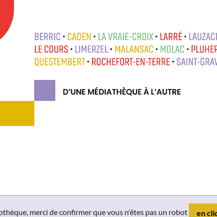
liothèque, merci de confirmer que vous n'êtes pas un robot
en cli