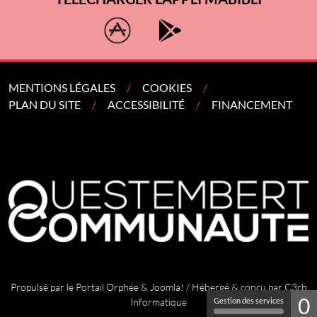
MENTIONS LÉGALES
COOKIES
PLAN DU SITE
ACCESSIBILITÉ
FINANCEMENT
Propulsé par le
Portail Orphée
&
Joomla!
/ Hébergé & conçu par
C3rb
0
Informatique
Gestion des services