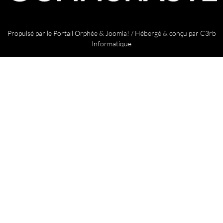
Propulsé par le
Portail Orphée
&
Joomla!
/ Hébergé & conçu par
C3rb
Informatique