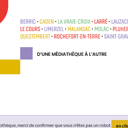
liothèque, merci de confirmer que vous n'êtes pas un robot
en cli