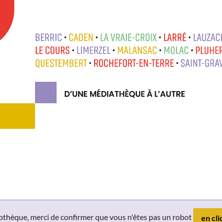
liothèque, merci de confirmer que vous n'êtes pas un robot
en cli