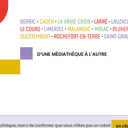
liothèque, merci de confirmer que vous n'êtes pas un robot
en cli