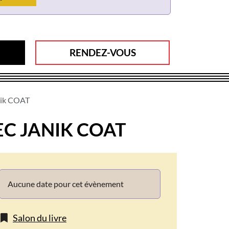
RENDEZ-VOUS
anik COAT
EC JANIK COAT
Info
Aucune date pour cet évènement
Salon du livre