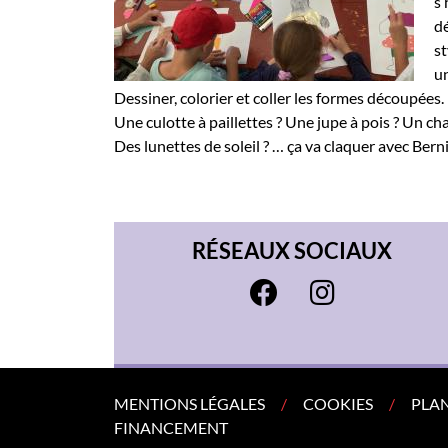
s’
dé
st
un
Dessiner, colorier et coller les formes découpées.
Une culotte à paillettes ? Une jupe à pois ? Un c
Des lunettes de soleil ? … ça va claquer avec Berni
RÉSEAUX SOCIAUX
MENTIONS LÉGALES
COOKIES
PLAN
FINANCEMENT