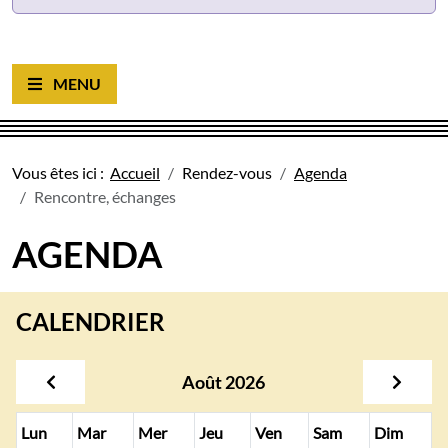
Ouvrir le menu
Vous êtes ici :
Accueil
Rendez-vous
Agenda
Rencontre, échanges
AGENDA
CALENDRIER
Août 2026
Cliquer pour afficher le mois précédent
Clique
Lundi
Mardi
Mercredi
Jeudi
Vendredi
Samedi
Diman
Lun
Mar
Mer
Jeu
Ven
Sam
Dim