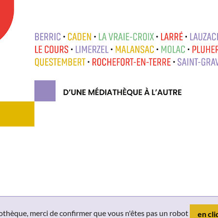
liothèque, merci de confirmer que vous n'êtes pas un robot
en cli